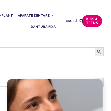
MPLANT
APARATE DENTARE
Search Button
KIDS &
CAUTĂ
TEENS
DANTURĂ FIXĂ
Search Button
Search Button