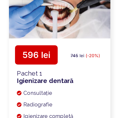
596 lei
745
lei
(-20%)
Pachet 1
Igienizare dentară
Consultație
Radiografie
Igienizare completă