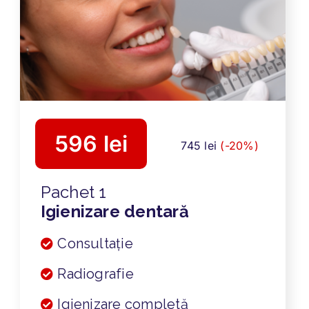
596 lei
745 lei
(-20%)
Pachet 1
Igienizare dentară
Consultație
Radiografie
Igienizare completă