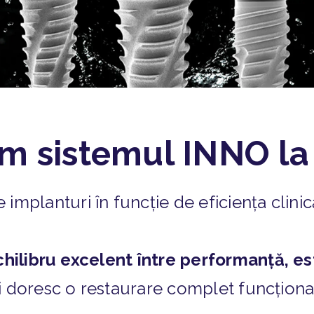
em sistemul INNO l
planturi în funcție de eficiența clinică
hilibru excelent între performanță, est
și doresc o restaurare complet funcțion