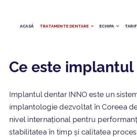
Skip
to
content
ACASĂ
TRATAMENTE DENTARE
ECHIPA
TARI
Ce este implantul
Implantul dentar INNO este un siste
implantologie dezvoltat în Coreea de
nivel internațional pentru performan
stabilitatea în timp și calitatea proce