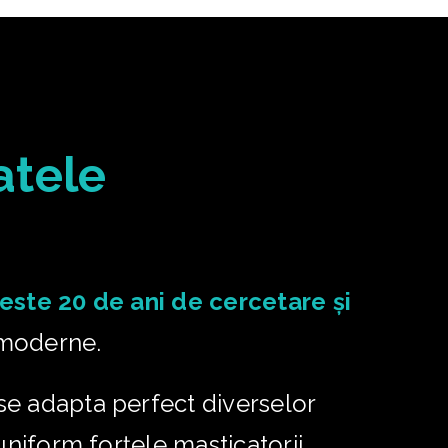
atele
este 20 de ani de cercetare și
 moderne.
se adapta perfect diverselor
uniform forțele masticatorii,