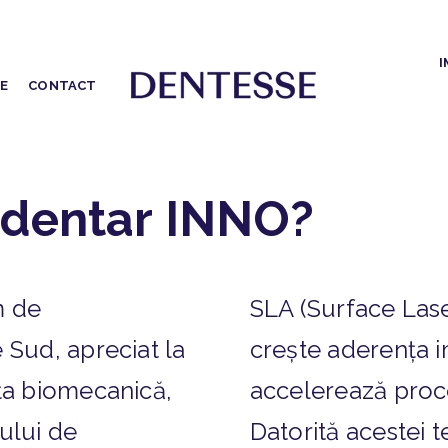
I
FE
CONTACT
 dentar INNO?
m de
SLA (Surface Lase
 Sud, apreciat la
crește aderența i
ța biomecanică,
accelerează proc
sului de
Datorită acestei t