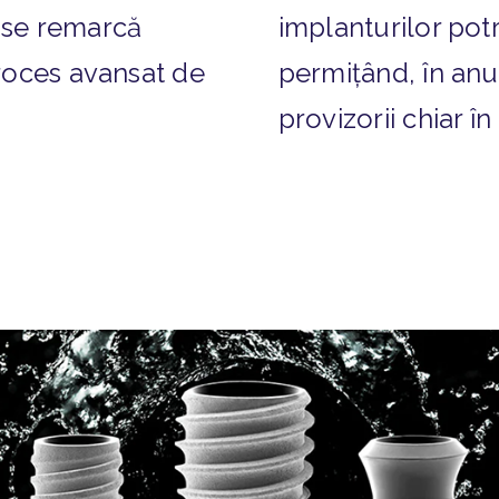
 se remarcă
implanturilor potr
proces avansat de
permițând, în an
provizorii chiar în