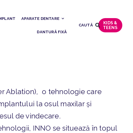
MPLANT
APARATE DENTARE
KIDS &
CAUTĂ
TEENS
DANTURĂ FIXĂ
r Ablation), o tehnologie care
mplantului la osul maxilar și
esul de vindecare.
ehnologii, INNO se situează în topul