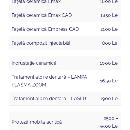
Fațetă ceramică Emax
1600 Lei
Fațetă ceramică Emax CAD
1850 Lei
Fațetă ceramică Empress CAD
2100 Lei
Fațetă compozit injectabilă
800 Lei
Incrustație ceramică
1000 Lei
Tratament albire dentară – LAMPA
1650 Lei
PLASMA ZOOM
Tratament albire dentară – LASER
1900 Lei
2500 –
Proteză mobila acrilică
5500 Lei