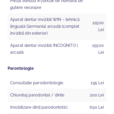
Prețul variază în funcție de numărul de
gutiere necesare
Aparat dentar invizibil WIN – tehnică
12500
linguală Germania| arcadă (complet
Lei
invizibil din exterior)
Aparat dentar invizibil INCOGNITO |
15500
arcadă
Lei
Parontologie
Consultație parodontologie
195 Lei
Chiuretaj parodontal / dinte
200 Lei
Imobilizare dinți parodontotici
650 Lei