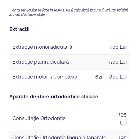
* Plata serviciului se face în RON și va fi calculată la cursul valutar valabil
în ziua efectuării plății
Extracții
Extracție monoradiculară
400 Lei
Extracție pluriradiculară
500 Lei
Extracție molar 3 complexă
625 – 800 Lei
Aparate dentare ortodontice clasice
195
Consultație Ortodonție
Lei
Consultație Ortodonție linguală (aparate
195