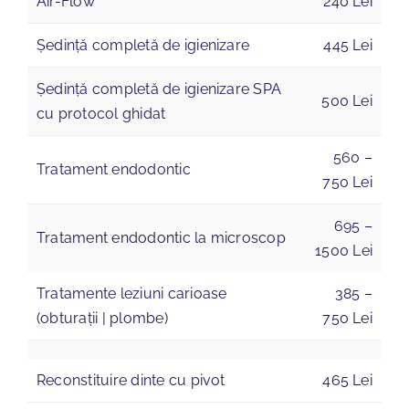
Air-Flow
240 Lei
Ședință completă de igienizare
445 Lei
Ședință completă de igienizare SPA
500 Lei
cu protocol ghidat
560 –
Tratament endodontic
750 Lei
695 –
Tratament endodontic la microscop
1500 Lei
Tratamente leziuni carioase
385 –
(obturații | plombe)
750 Lei
Reconstituire dinte cu pivot
465 Lei