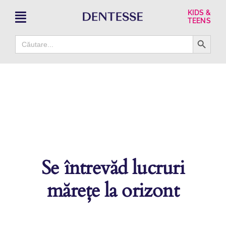
Skip
KIDS &
to
TEENS
content
Search Button
Search
for:
Se întrevăd lucruri
mărețe la orizont