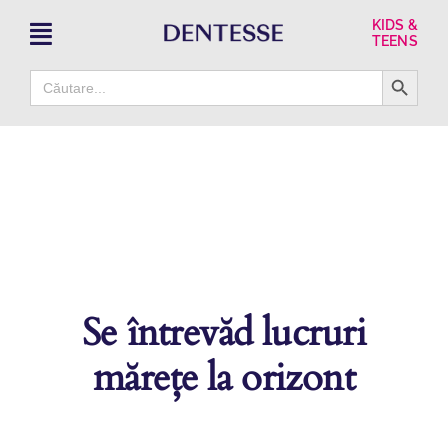
Skip
KIDS &
to
TEENS
content
Search Button
Search
for:
Se întrevăd lucruri
mărețe la orizont